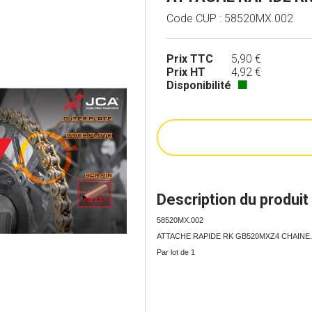
Code CUP : 58520MX.002
Prix TTC
5,90 €
Prix HT
4,92 €
Disponibilité
🟩
Description du produit
58520MX.002
ATTACHE RAPIDE RK GB520MXZ4 CHAIN
Par lot de 1