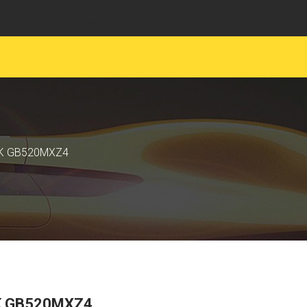
EMENT MOTARDS
JUNIOR
RK GB520MXZ4
K GB520MXZ4