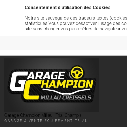
Consentement d'utilisation des Cookies
Notre site sauvegarde des traceurs textes (cookies) 
statistiques.Vous pouvez désactiver l'usage des co
site sans changer vos paramètres de navigateur vo
Garage Champion Millau | Trial Champ's
GARAGE & VENTE ÉQUIPEMENT TRIAL