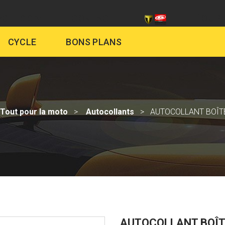
CHES SIV
CONTACT
ÉQUIP
CYCLE
BONS PLANS
Tout pour la moto
Autocollants
AUTOCOLLANT BOÎTE
AUTOCOLLANT BOÎTE