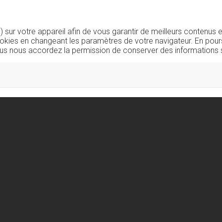
sur votre appareil afin de vous garantir de meilleurs contenus e
okies en changeant les paramètres de votre navigateur. En pours
us nous accordez la permission de conserver des informations s