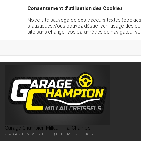
Consentement d'utilisation des Cookies
Notre site sauvegarde des traceurs textes (cookies) 
statistiques.Vous pouvez désactiver l'usage des co
site sans changer vos paramètres de navigateur vo
Garage Champion Millau | Trial Champ's
GARAGE & VENTE ÉQUIPEMENT TRIAL