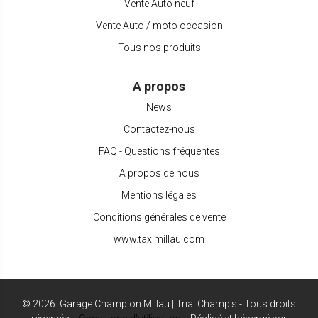
Vente Auto neuf
Vente Auto / moto occasion
Tous nos produits
A propos
News
Contactez-nous
FAQ - Questions fréquentes
A propos de nous
Mentions légales
Conditions générales de vente
www.taximillau.com
©
2026
.
Garage Champion Millau | Trial Champ's - Tous droits