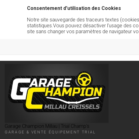
Consentement d'utilisation des Cookies
Notre site sauvegarde des traceurs textes (cookies) 
statistiques.Vous pouvez désactiver l'usage des co
site sans changer vos paramètres de navigateur vo
Garage Champion Millau | Trial Champ's
GARAGE & VENTE ÉQUIPEMENT TRIAL