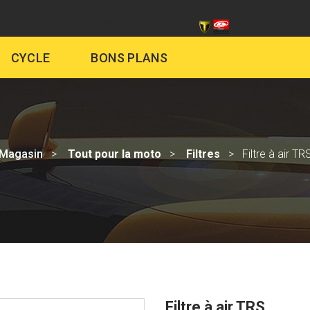
CHES SIV
CONTACT
ÉQUIP
CYCLE
BONS PLANS
Magasin
Tout pour la moto
Filtres
Filtre à air TR
Filtre à air TRS