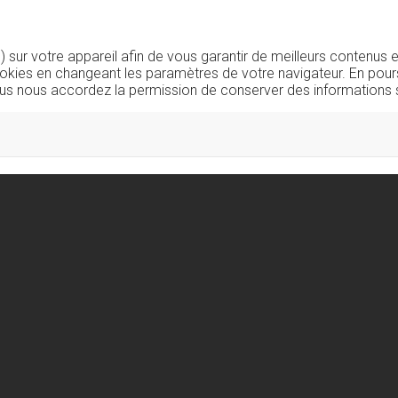
sur votre appareil afin de vous garantir de meilleurs contenus e
okies en changeant les paramètres de votre navigateur. En pours
us nous accordez la permission de conserver des informations s