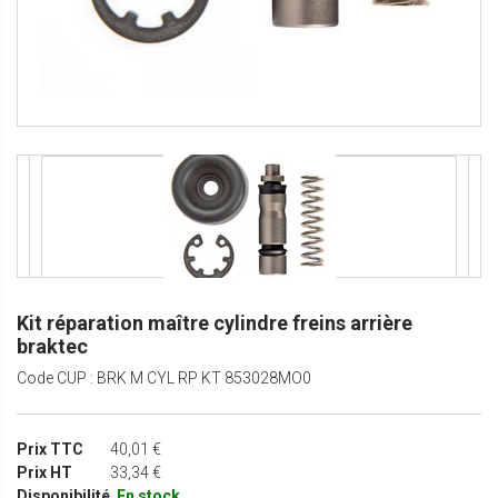
Kit réparation maître cylindre freins arrière
braktec
Code CUP : BRK M CYL RP KT 853028MO0
Prix TTC
40,01 €
Prix HT
33,34 €
Disponibilité
En stock