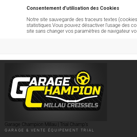
Consentement d'utilisation des Cookies
Notre site sauvegarde des traceurs textes (cookies) 
statistiques.Vous pouvez désactiver l'usage des co
site sans changer vos paramètres de navigateur vo
Garage Champion Millau | Trial Champ's
GARAGE & VENTE ÉQUIPEMENT TRIAL