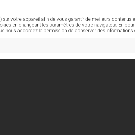
sur votre appareil afin de vous garantir de meilleurs contenus e
okies en changeant les paramètres de votre navigateur. En pours
us nous accordez la permission de conserver des informations s