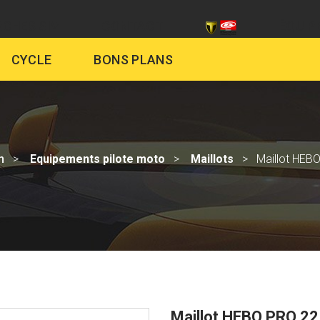
CHES SIV
CONTACT
ÉQUIP
CYCLE
BONS PLANS
n
Equipements pilote moto
Maillots
Maillot HEB
Maillot HEBO PRO 22