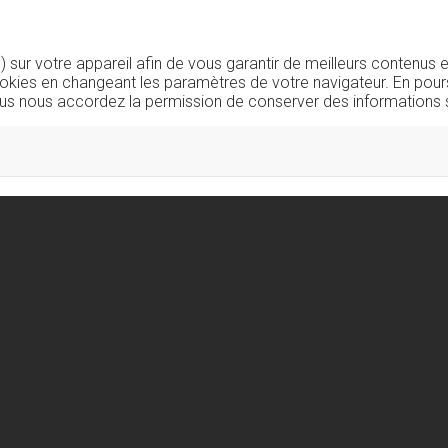
sur votre appareil afin de vous garantir de meilleurs contenus e
okies en changeant les paramètres de votre navigateur. En pours
us nous accordez la permission de conserver des informations s