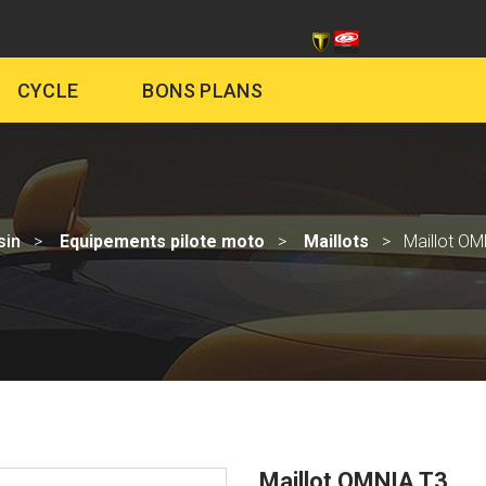
CHES SIV
CONTACT
ÉQUIP
CYCLE
BONS PLANS
sin
Equipements pilote moto
Maillots
Maillot OM
Maillot OMNIA T3