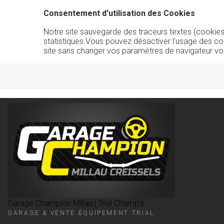
Consentement d'utilisation des Cookies
Notre site sauvegarde des traceurs textes (cookies) 
statistiques.Vous pouvez désactiver l'usage des co
site sans changer vos paramètres de navigateur vo
Garage Champion Millau | Trial Champ's
GARAGE & VENTE ÉQUIPEMENT TRIAL