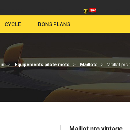
CHES SIV
CONTACT
ÉQUIP
CYCLE
BONS PLANS
in
Equipements pilote moto
Maillots
Maillot pro
Maillot pro vintage