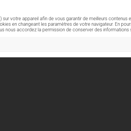
sur votre appareil afin de vous garantir de meilleurs contenus e
okies en changeant les paramètres de votre navigateur. En pours
us nous accordez la permission de conserver des informations s