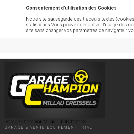
Consentement d'utilisation des Cookies
Notre site sauvegarde des traceurs textes (cookies) 
statistiques.Vous pouvez désactiver l'usage des co
site sans changer vos paramètres de navigateur vo
Garage Champion Millau | Trial Champ's
GARAGE & VENTE ÉQUIPEMENT TRIAL