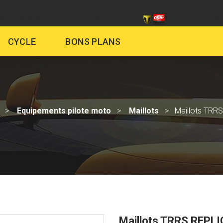
CHES SIV
CONTACT
ÉQUIP
CYCLE
BONS PLANS
Equipements pilote moto
Maillots
Maillots TRR
Maillots TRRS REPL