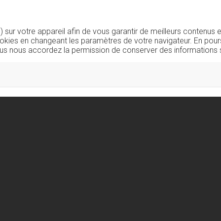
sur votre appareil afin de vous garantir de meilleurs contenus e
okies en changeant les paramètres de votre navigateur. En pours
us nous accordez la permission de conserver des informations s