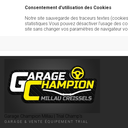
Consentement d'utilisation des Cookies
Notre site sauvegarde des traceurs textes (cookies) 
statistiques.Vous pouvez désactiver l'usage des co
site sans changer vos paramètres de navigateur vo
Garage Champion Millau | Trial Champ's
GARAGE & VENTE ÉQUIPEMENT TRIAL