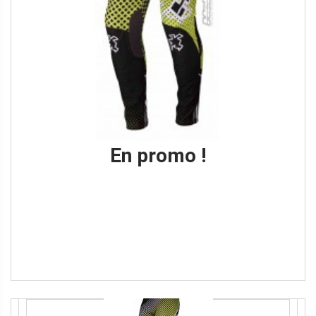
mo !
En promo !