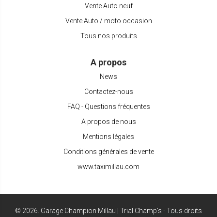
Vente Auto neuf
Vente Auto / moto occasion
Tous nos produits
A propos
News
Contactez-nous
FAQ - Questions fréquentes
A propos de nous
Mentions légales
Conditions générales de vente
www.taximillau.com
©
2026
.
Garage Champion Millau | Trial Champ's - Tous droits