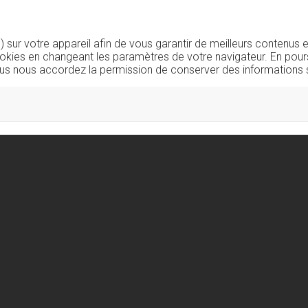
sur votre appareil afin de vous garantir de meilleurs contenus e
okies en changeant les paramètres de votre navigateur. En pours
us nous accordez la permission de conserver des informations s