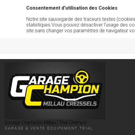
Consentement d'utilisation des Cookies
Notre site sauvegarde des traceurs textes (cookies) 
statistiques.Vous pouvez désactiver l'usage des co
site sans changer vos paramètres de navigateur vo
Garage Champion Millau | Trial Champ's
GARAGE & VENTE ÉQUIPEMENT TRIAL