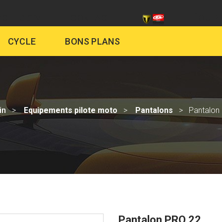
CHES SIV
CONTACT
ÉQUIP
CYCLE
BONS PLANS
in
Equipements pilote moto
Pantalons
Pantalon
Pantalon PRO 22