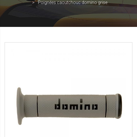
Poignées caoutchouc domino grise