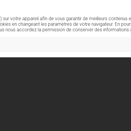
sur votre appareil afin de vous garantir de meilleurs contenus e
okies en changeant les paramètres de votre navigateur. En pours
us nous accordez la permission de conserver des informations s