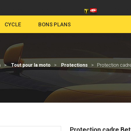
CHES SIV
CONTACT
ÉQUIP
CYCLE
BONS PLANS
n
Tout pour la moto
Protections
Protection cadr
Protection cadre Be