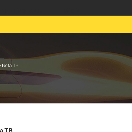
EMENT MOTARDS
JUNIOR
e Beta TB
ta TB