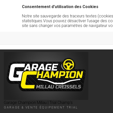
Consentement d'utilisation des Cookies
Notre site sauvegarde des traceurs textes (cookies) 
statistiques.Vous pouvez désactiver l'usage des co
site sans changer vos paramètres de navigateur vo
Garage Champion Millau | Trial Champ's
GARAGE & VENTE ÉQUIPEMENT TRIAL