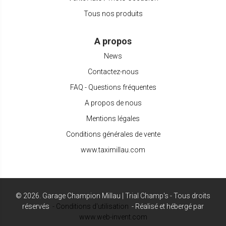
Tous nos produits
A propos
News
Contactez-nous
FAQ - Questions fréquentes
A propos de nous
Mentions légales
Conditions générales de vente
www.taximillau.com
©
2026
.
Garage Champion Millau | Trial Champ's - Tous droits
réservés
- Conditions d'utilisation
- Réalisé et hébergé par
www.web-invent.com