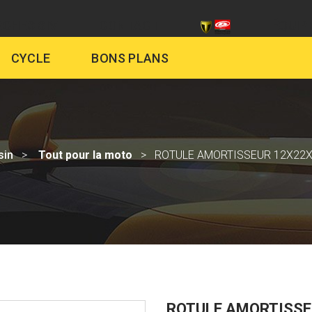
CHES SIV
CONTACT
ÉQUIP
CYCLE
BONS PLANS
sin
Tout pour la moto
ROTULE AMORTISSEUR 12X22
ROTULE AMORTISS