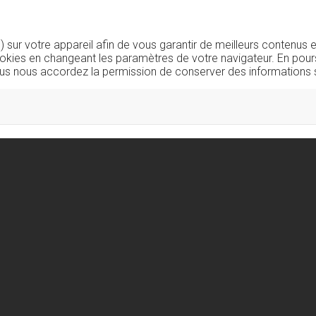
sur votre appareil afin de vous garantir de meilleurs contenus e
okies en changeant les paramètres de votre navigateur. En pours
us nous accordez la permission de conserver des informations s