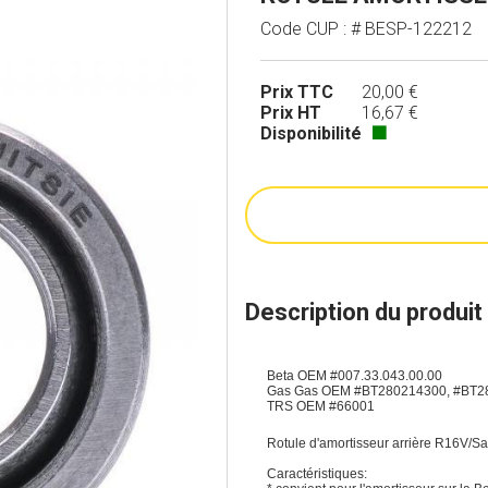
Code CUP : # BESP-122212
Prix TTC
20,00 €
Prix HT
16,67 €
Disponibilité
🟩
Description du produit
Beta OEM #007.33.043.00.00
Gas Gas OEM #BT280214300, #BT2
TRS OEM #66001
Rotule d'amortisseur arrière R16V/Sa
Caractéristiques: