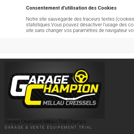
Consentement d'utilisation des Cookies
Notre site sauvegarde des traceurs textes (cookies) 
statistiques.Vous pouvez désactiver l'usage des co
site sans changer vos paramètres de navigateur vo
Garage Champion Millau | Trial Champ's
GARAGE & VENTE ÉQUIPEMENT TRIAL