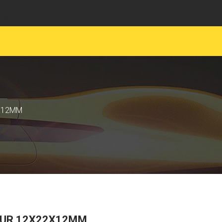
EMENT MOTARDS
JUNIOR
X12MM
EUR 12X22X12MM