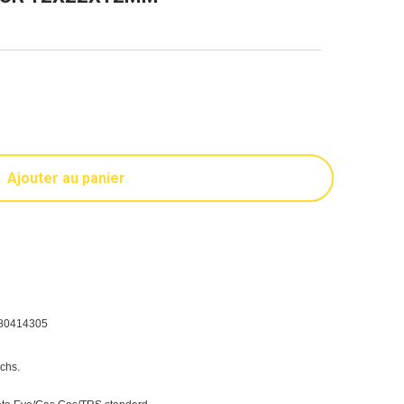
Ajouter au panier
80414305
chs.