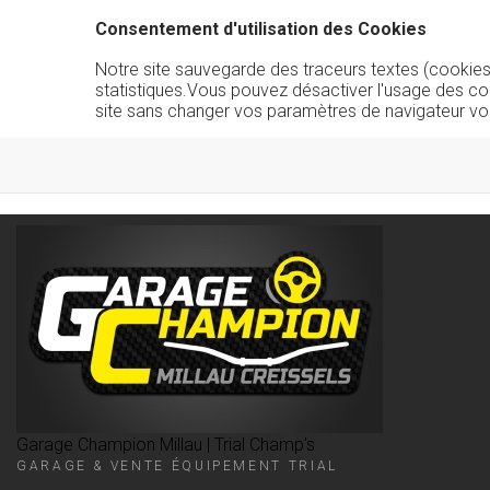
Consentement d'utilisation des Cookies
Notre site sauvegarde des traceurs textes (cookies) 
statistiques.Vous pouvez désactiver l'usage des co
site sans changer vos paramètres de navigateur vo
Garage Champion Millau | Trial Champ's
GARAGE & VENTE ÉQUIPEMENT TRIAL