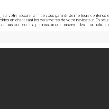
sur votre appareil afin de vous garantir de meilleurs contenus e
okies en changeant les paramètres de votre navigateur. En pours
us nous accordez la permission de conserver des informations s