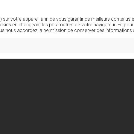
sur votre appareil afin de vous garantir de meilleurs contenus e
okies en changeant les paramètres de votre navigateur. En pours
us nous accordez la permission de conserver des informations s