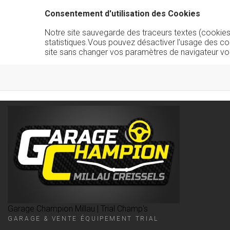
Consentement d'utilisation des Cookies
Notre site sauvegarde des traceurs textes (cookies) 
statistiques.Vous pouvez désactiver l'usage des co
site sans changer vos paramètres de navigateur vo
Garage Champion Millau | Trial Champ's
GARAGE & VENTE ÉQUIPEMENT TRIAL