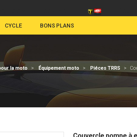
CHES SIV
CONTACT
ÉQUIP
CYCLE
BONS PLANS
pour la moto
Équipement moto
Piéces TRRS
Co
Couvercle pompe à 