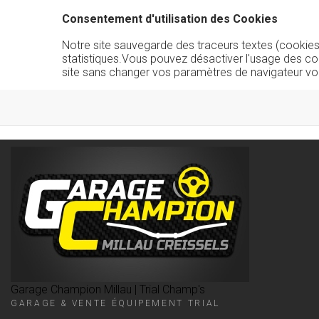
Consentement d'utilisation des Cookies
Notre site sauvegarde des traceurs textes (cookies) 
statistiques.Vous pouvez désactiver l'usage des co
site sans changer vos paramètres de navigateur vo
Garage Champion Millau | Trial Champ's
GARAGE & VENTE ÉQUIPEMENT TRIAL