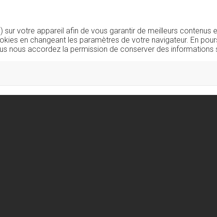
sur votre appareil afin de vous garantir de meilleurs contenus e
okies en changeant les paramètres de votre navigateur. En pours
us nous accordez la permission de conserver des informations s