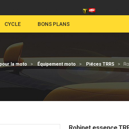
CHES SIV
CONTACT
ÉQUIP
CYCLE
BONS PLANS
pour la moto
Équipement moto
Piéces TRRS
Ro
Robinet essence TR