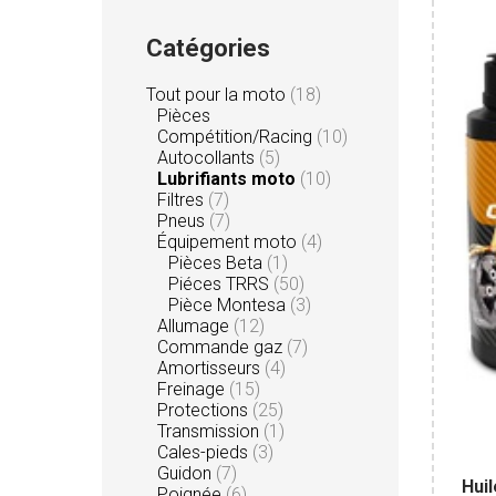
Catégories
Tout pour la moto
(18)
Pièces
Compétition/Racing
(10)
Autocollants
(5)
Lubrifiants moto
(10)
Filtres
(7)
Pneus
(7)
Équipement moto
(4)
Pièces Beta
(1)
Piéces TRRS
(50)
Pièce Montesa
(3)
Allumage
(12)
Commande gaz
(7)
Amortisseurs
(4)
Freinage
(15)
Protections
(25)
Transmission
(1)
Cales-pieds
(3)
Guidon
(7)
Huil
Poignée
(6)