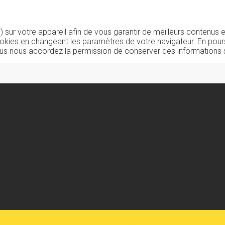
sur votre appareil afin de vous garantir de meilleurs contenus e
okies en changeant les paramètres de votre navigateur. En pours
us nous accordez la permission de conserver des informations s