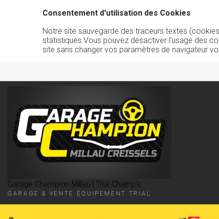
Consentement d'utilisation des Cookies
Notre site sauvegarde des traceurs textes (cookies) 
statistiques.Vous pouvez désactiver l'usage des co
site sans changer vos paramètres de navigateur vo
Garage Champion Millau | Trial Champ's
GARAGE & VENTE ÉQUIPEMENT TRIAL