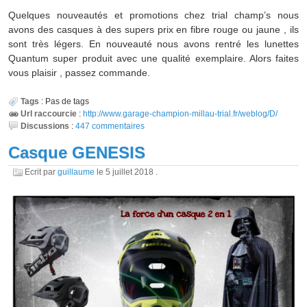
Quelques nouveautés et promotions chez trial champ’s nous
avons des casques à des supers prix en fibre rouge ou jaune , ils
sont très légers. En nouveauté nous avons rentré les lunettes
Quantum super produit avec une qualité exemplaire. Alors faites
vous plaisir , passez commande.
Tags
:
Pas de tags
Url raccourcie
:
http://www.garage-champion-millau-trial.fr/weblog/D/
Discussions
:
447 commentaires
Casque GENESIS
Ecrit par
guillaume
le
5 juillet 2018
.