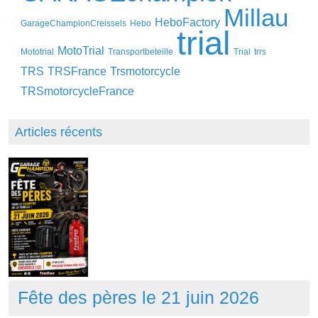
Millau
HeboFactory
GarageChampionCreissels
Hebo
trial
MotoTrial
Mototrial
Transportbeteille
Trial
trrs
TRS
TRSFrance
Trsmotorcycle
TRSmotorcycleFrance
Articles récents
Fête des pères le 21 juin 2026