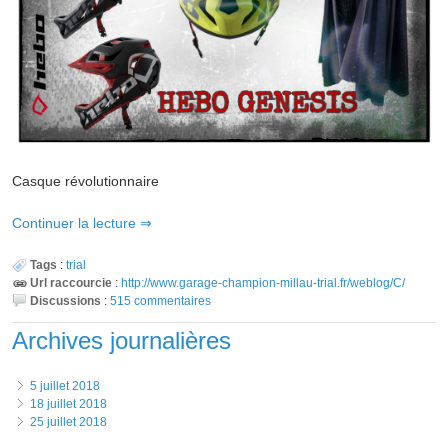
Casque révolutionnaire
Continuer la lecture
Tags
:
trial
Url raccourcie
:
http://www.garage-champion-millau-trial.fr/weblog/C/
Discussions
:
515 commentaires
Archives journalières
5 juillet 2018
18 juillet 2018
25 juillet 2018