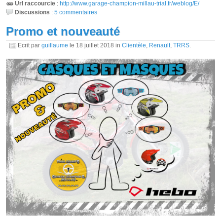
Url raccourcie
:
http://www.garage-champion-millau-trial.fr/weblog/E/
Discussions
:
5 commentaires
Promo et nouveauté
Ecrit par
guillaume
le
18 juillet 2018
in
Clientèle
,
Renault
,
TRRS
.