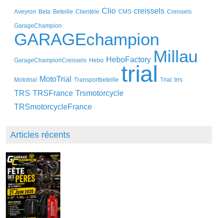
Clio
creissels
Aveyron
Beta
Beteille
Clientèle
CMS
Creissels
GarageChampion
GARAGEchampion
Millau
HeboFactory
GarageChampionCreissels
Hebo
trial
MotoTrial
Mototrial
Transportbeteille
Trial
trrs
TRS
TRSFrance
Trsmotorcycle
TRSmotorcycleFrance
Articles récents