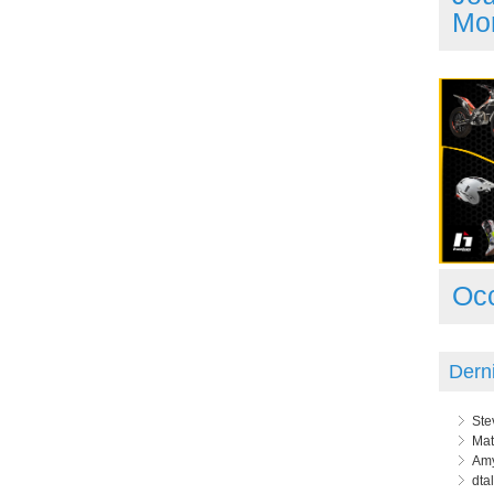
Mo
Oc
Dern
Ste
Mat
Amy
dta