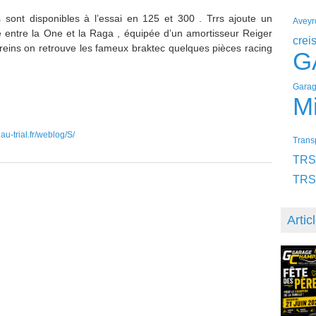
sont disponibles à l’essai en 125 et 300 . Trrs ajoute un
Aveyr
entre la One et la Raga , équipée d’un amortisseur Reiger
crei
 freins on retrouve les fameux braktec quelques pièces racing
G
Garag
Mi
u-trial.fr/weblog/S/
Transp
TRS
TRS
Artic