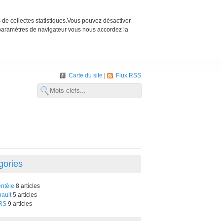
s de collectes statistiques.Vous pouvez désactiver
 paramètres de navigateur vous nous accordez la
Carte du site
Flux RSS
gories
entèle
8 articles
ault
5 articles
RS
9 articles