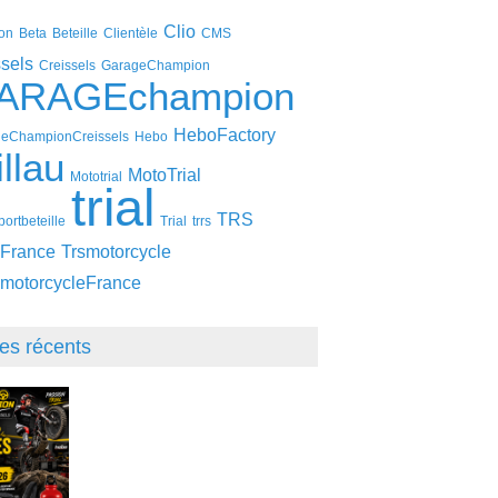
Clio
on
Beta
Beteille
Clientèle
CMS
ssels
Creissels
GarageChampion
ARAGEchampion
HeboFactory
eChampionCreissels
Hebo
llau
MotoTrial
Mototrial
trial
TRS
ortbeteille
Trial
trrs
France
Trsmotorcycle
motorcycleFrance
les récents