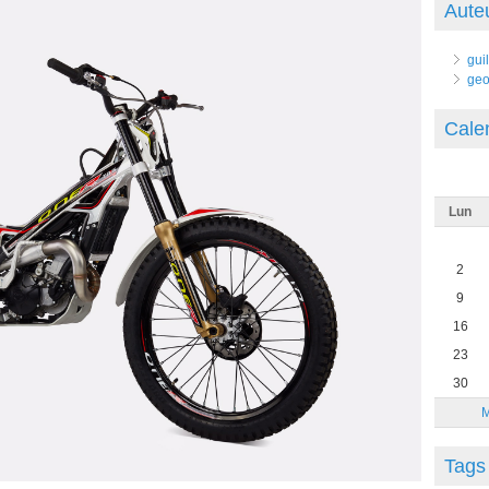
Aute
gui
geo
Cale
Lun
2
9
16
23
30
M
Tags