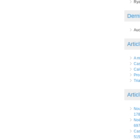
Rya
Derni
Auc
Artic
A m
Ca
Cal
Pro
Tri
Artic
No
178
Noë
697
Ca
515