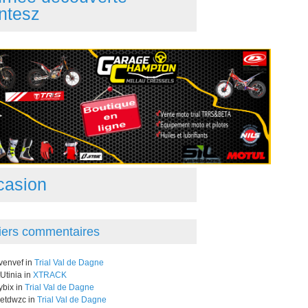
ntesz
casion
iers commentaires
venvef in
Trial Val de Dagne
Utinia in
XTRACK
bix in
Trial Val de Dagne
letdwzc in
Trial Val de Dagne