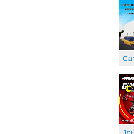
Car
Jou