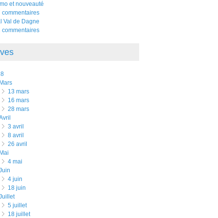
mo et nouveauté
 commentaires
al Val de Dagne
 commentaires
ives
18
mars
13 mars
16 mars
28 mars
avril
3 avril
8 avril
26 avril
mai
4 mai
juin
4 juin
18 juin
juillet
5 juillet
18 juillet