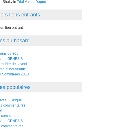
nShaky in
Trial Val de Dagne
ers liens entrants
un lien entrant.
les au hasard
oins de 30€
sque GENESIS
endrier de l’avent
mo et nouveauté
al Sommières 2018
les populaires
uveau Casque
1 commentaires
l
 commentaires
sque GENESIS
 commentaires