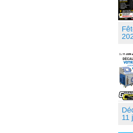
Fêt
20
Dé
11 