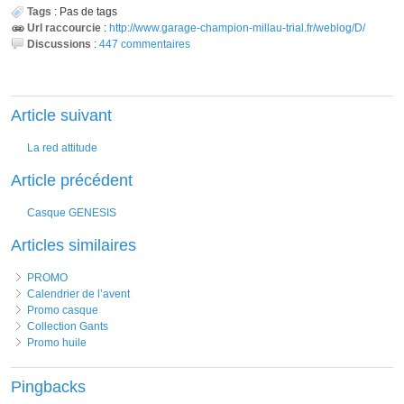
Tags
:
Pas de tags
Url raccourcie
:
http://www.garage-champion-millau-trial.fr/weblog/D/
Discussions
:
447 commentaires
Article suivant
La red attitude
Article précédent
Casque GENESIS
Articles similaires
PROMO
Calendrier de l’avent
Promo casque
Collection Gants
Promo huile
Pingbacks