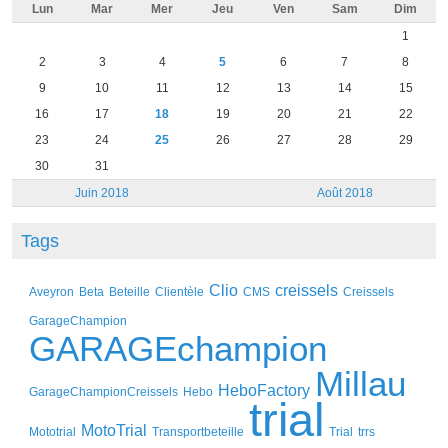
Lun
Mar
Mer
Jeu
Ven
Sam
Dim
1
2
3
4
5
6
7
8
9
10
11
12
13
14
15
16
17
18
19
20
21
22
23
24
25
26
27
28
29
30
31
Juin 2018
Août 2018
Tags
Clio
creissels
Aveyron
Beta
Beteille
Clientèle
CMS
Creissels
GarageChampion
GARAGEchampion
Millau
HeboFactory
GarageChampionCreissels
Hebo
trial
MotoTrial
Mototrial
Transportbeteille
Trial
trrs