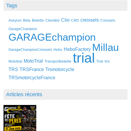
Tags
Clio
creissels
Aveyron
Beta
Beteille
Clientèle
CMS
Creissels
GarageChampion
GARAGEchampion
Millau
HeboFactory
GarageChampionCreissels
Hebo
trial
MotoTrial
Mototrial
Transportbeteille
Trial
trrs
TRS
TRSFrance
Trsmotorcycle
TRSmotorcycleFrance
Articles récents