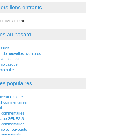
ers liens entrants
un lien entrant.
les au hasard
asion
r de nouvelles aventures
ver son FAP
mo casque
mo huile
les populaires
uveau Casque
1 commentaires
l
 commentaires
sque GENESIS
 commentaires
mo et nouveauté
 commentaires