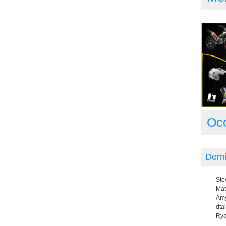
Oc
Dern
Ste
Mat
Amy
dta
Rya