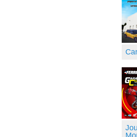
Car
Jou
Mo