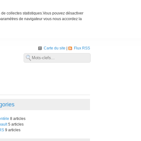
s de collectes statistiques.Vous pouvez désactiver
 paramètres de navigateur vous nous accordez la
Carte du site
Flux RSS
gories
entèle
8 articles
ault
5 articles
RS
9 articles