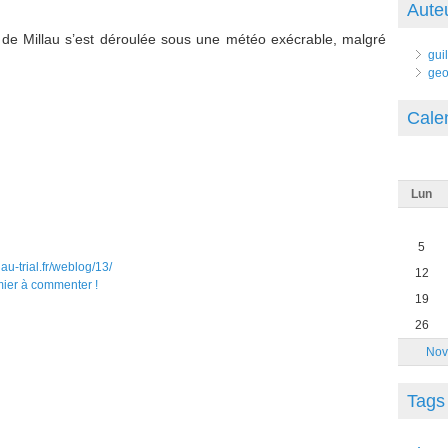
Aute
se de Millau s’est déroulée sous une météo exécrable, malgré
gui
geo
Cale
Lun
5
u-trial.fr/weblog/13/
12
mier à commenter !
19
26
Nov
Tags