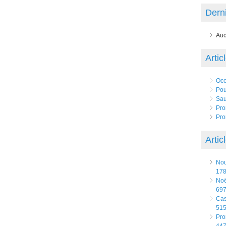
Derni
Auc
Artic
Occ
Pou
Sau
Pro
Pro
Artic
No
178
Noë
697
Ca
515
Pro
447