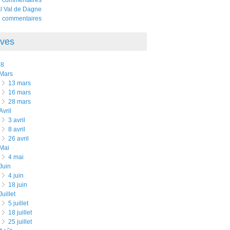
al Val de Dagne
 commentaires
ives
18
mars
13 mars
16 mars
28 mars
avril
3 avril
8 avril
26 avril
mai
4 mai
juin
4 juin
18 juin
juillet
5 juillet
18 juillet
25 juillet