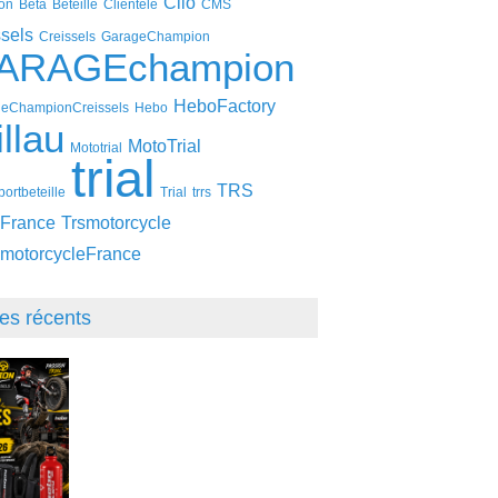
Clio
on
Beta
Beteille
Clientèle
CMS
ssels
Creissels
GarageChampion
ARAGEchampion
HeboFactory
eChampionCreissels
Hebo
llau
MotoTrial
Mototrial
trial
TRS
ortbeteille
Trial
trrs
France
Trsmotorcycle
motorcycleFrance
les récents