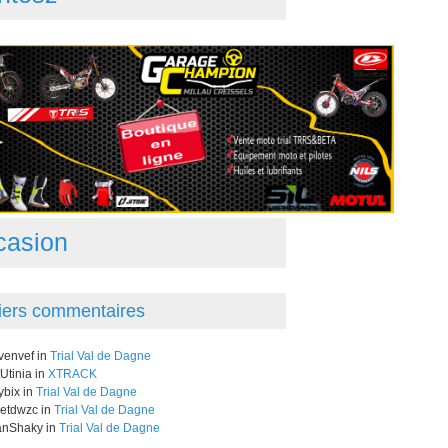
casion
iers commentaires
venvef in
Trial Val de Dagne
Utinia in
XTRACK
bix in
Trial Val de Dagne
letdwzc in
Trial Val de Dagne
nShaky in
Trial Val de Dagne