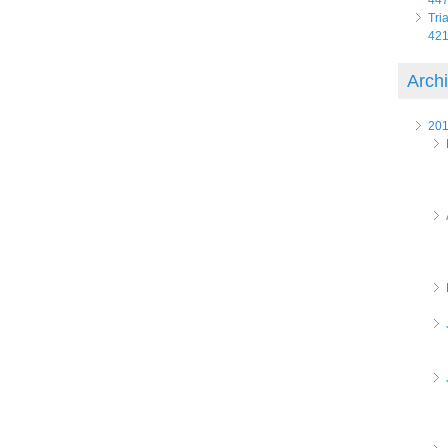
Tri
421
Arch
20