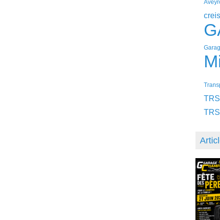
Aveyr
crei
G
Garag
Mi
Transp
TRS
TRS
Artic