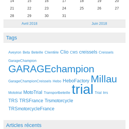
14
15
16
17
18
19
20
21
22
23
24
25
26
27
28
29
30
31
Avril 2018
Juin 2018
Tags
Clio
creissels
Aveyron
Beta
Beteille
Clientèle
CMS
Creissels
GarageChampion
GARAGEchampion
Millau
HeboFactory
GarageChampionCreissels
Hebo
trial
MotoTrial
Mototrial
Transportbeteille
Trial
trrs
TRS
TRSFrance
Trsmotorcycle
TRSmotorcycleFrance
Articles récents