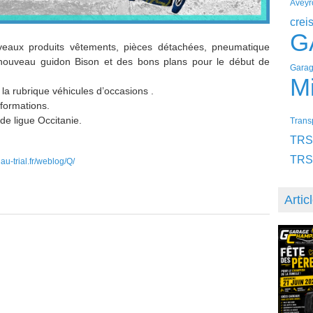
Aveyr
crei
G
eaux produits vêtements, pièces détachées, pneumatique
e nouveau guidon Bison et des bons plans pour le début de
Garag
Mi
a rubrique véhicules d’occasions .
nformations.
de ligue Occitanie.
Transp
TRS
TRS
u-trial.fr/weblog/Q/
Artic