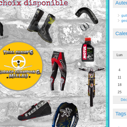
Aute
gui
geo
Cale
Lun
4
11
18
25
Déc
Tags