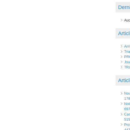
Derni
Auc
Artic
Arr
Tri
PR
Jou
TR
Artic
No
178
Noë
697
Ca
515
Pro
447