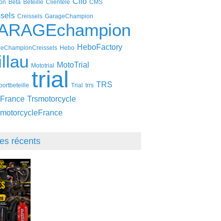
Clio
on
Beta
Beteille
Clientèle
CMS
ssels
Creissels
GarageChampion
ARAGEchampion
HeboFactory
eChampionCreissels
Hebo
llau
MotoTrial
Mototrial
trial
TRS
ortbeteille
Trial
trrs
France
Trsmotorcycle
motorcycleFrance
les récents