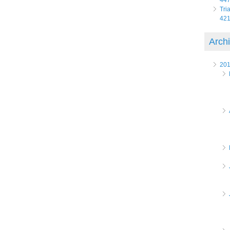
Tri
421
Arch
20