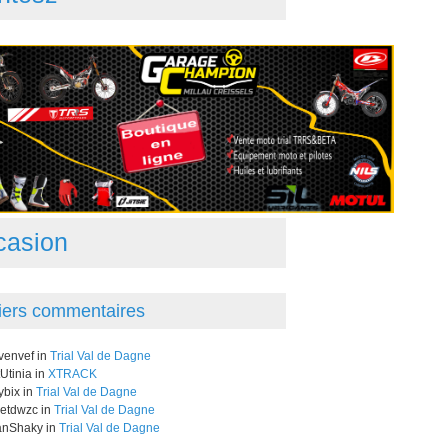
casion
iers commentaires
venvef in
Trial Val de Dagne
Utinia in
XTRACK
bix in
Trial Val de Dagne
letdwzc in
Trial Val de Dagne
nShaky in
Trial Val de Dagne