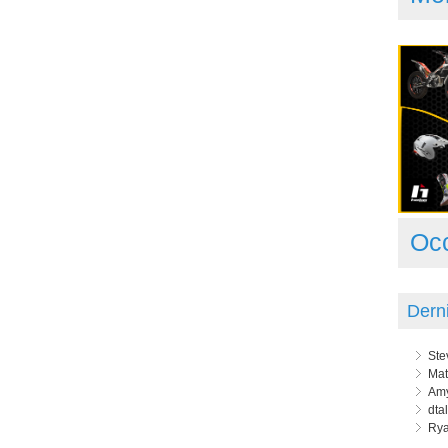
Oc
Dern
Ste
Mat
Amy
dta
Rya