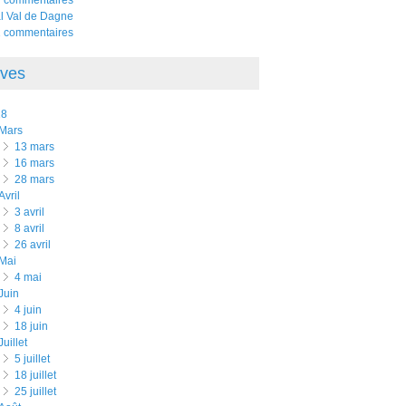
al Val de Dagne
 commentaires
ives
18
mars
13 mars
16 mars
28 mars
avril
3 avril
8 avril
26 avril
mai
4 mai
juin
4 juin
18 juin
juillet
5 juillet
18 juillet
25 juillet