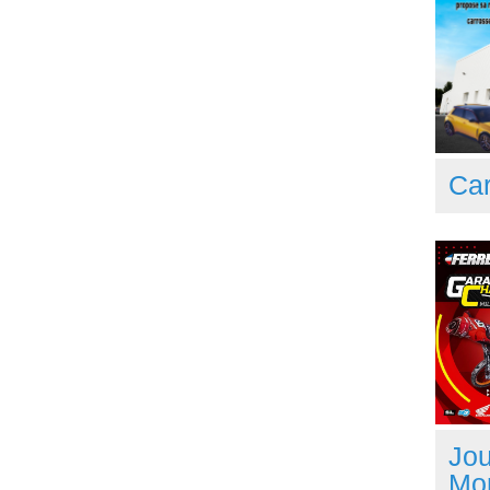
Car
Jou
Mo