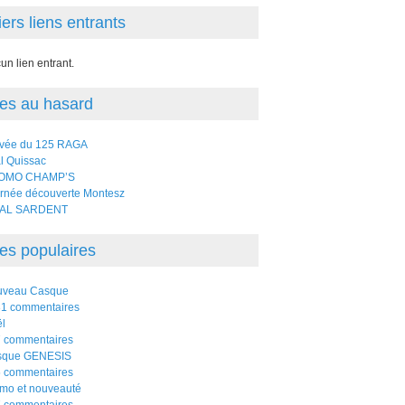
ers liens entrants
un lien entrant.
les au hasard
ivée du 125 RAGA
al Quissac
OMO CHAMP’S
rnée découverte Montesz
IAL SARDENT
les populaires
uveau Casque
1 commentaires
l
 commentaires
sque GENESIS
 commentaires
mo et nouveauté
 commentaires