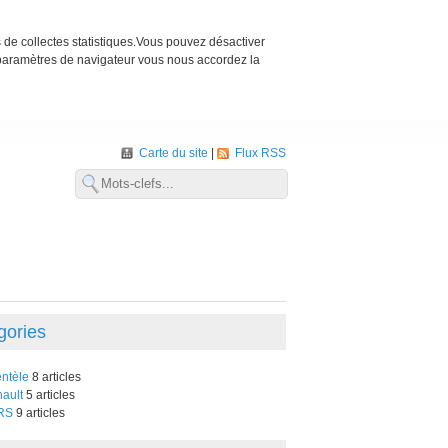
s de collectes statistiques.Vous pouvez désactiver
 paramètres de navigateur vous nous accordez la
Carte du site
Flux RSS
gories
entèle
8 articles
ault
5 articles
RS
9 articles