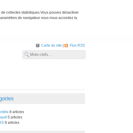
s de collectes statistiques.Vous pouvez désactiver
 paramètres de navigateur vous nous accordez la
Carte du site
Flux RSS
gories
entèle
8 articles
ault
5 articles
RS
9 articles