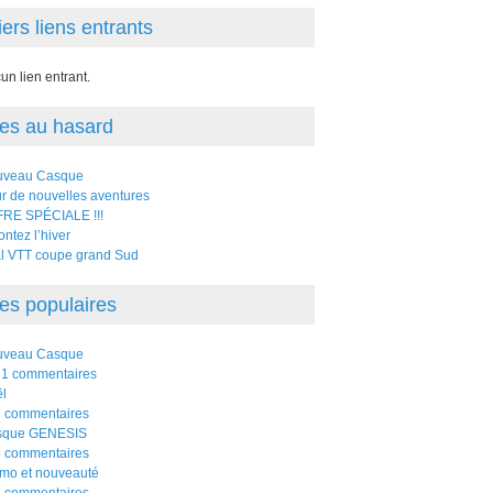
ers liens entrants
un lien entrant.
les au hasard
uveau Casque
r de nouvelles aventures
RE SPÉCIALE !!!
ontez l’hiver
al VTT coupe grand Sud
les populaires
uveau Casque
1 commentaires
l
 commentaires
sque GENESIS
 commentaires
mo et nouveauté
 commentaires