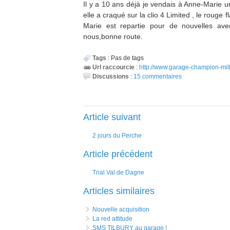
Il y a 10 ans déjà je vendais à Anne-Marie 
elle a craqué sur la clio 4 Limited , le roug
Marie est repartie pour de nouvelles av
nous,bonne route.
Tags
:
Pas de tags
Url raccourcie
:
http://www.garage-champion-milla
Discussions
:
15 commentaires
Article suivant
2 jours du Perche
Article précédent
Trial Val de Dagne
Articles similaires
Nouvelle acquisition
La red attitude
SMS TILBURY au garage !