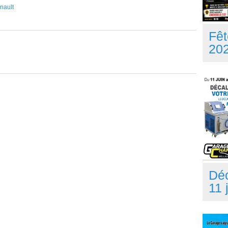
nault
Fêt
20
Dé
11 