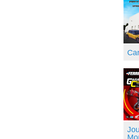
Car
Jou
Mo