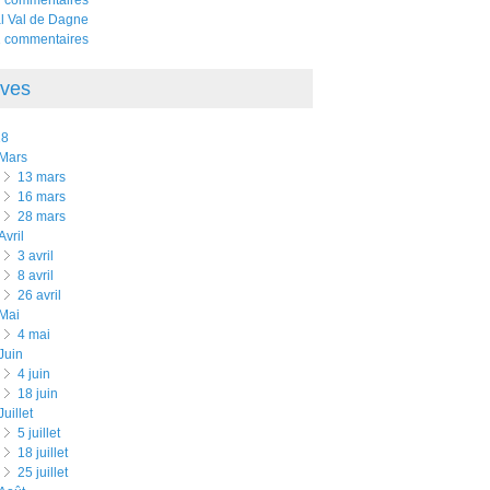
al Val de Dagne
 commentaires
ives
18
mars
13 mars
16 mars
28 mars
avril
3 avril
8 avril
26 avril
mai
4 mai
juin
4 juin
18 juin
juillet
5 juillet
18 juillet
25 juillet