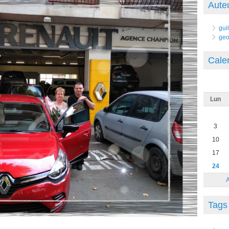
Aute
gui
geo
Cale
Lun
3
10
17
24
Tags