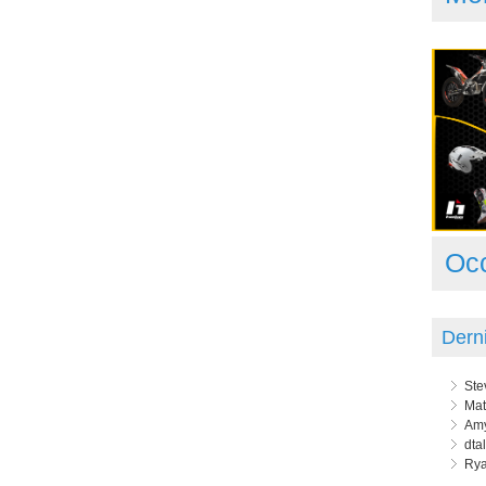
Oc
Dern
Ste
Mat
Amy
dta
Rya