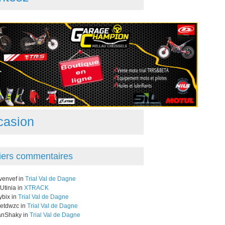
casion
iers commentaires
venvef in
Trial Val de Dagne
Utinia in
XTRACK
bix in
Trial Val de Dagne
letdwzc in
Trial Val de Dagne
nShaky in
Trial Val de Dagne