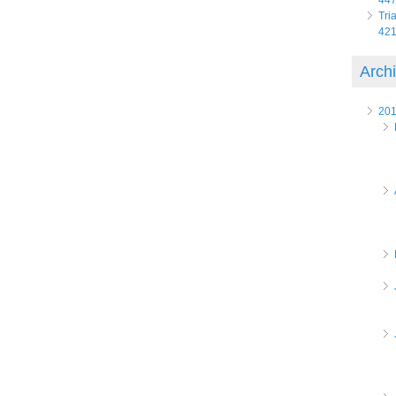
Tri
421
Arch
20