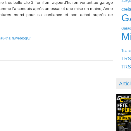
Aveyr
une très belle clio 3 TomTom aujourd'hui en venant au garage
e flamme l'a conquis après un essai et une mise en mains, Anne
crei
G
entures merci pour sa confiance et son achat auprès de
Garag
Mi
u-trial.fr/weblog/J/
Transp
TRS
TRS
Artic