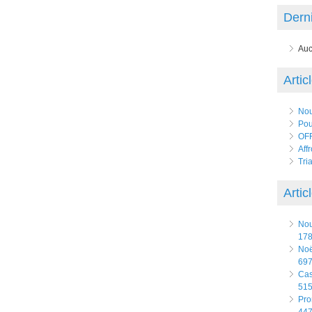
Derni
Auc
Artic
No
Pou
OFF
Affr
Tri
Artic
No
178
Noë
697
Ca
515
Pro
447