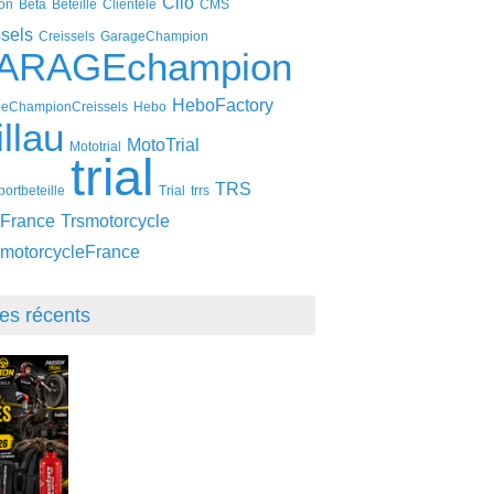
Clio
on
Beta
Beteille
Clientèle
CMS
ssels
Creissels
GarageChampion
ARAGEchampion
HeboFactory
eChampionCreissels
Hebo
llau
MotoTrial
Mototrial
trial
TRS
ortbeteille
Trial
trrs
France
Trsmotorcycle
motorcycleFrance
les récents