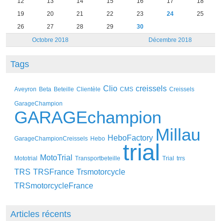
12
13
14
15
16
17
18
19
20
21
22
23
24
25
26
27
28
29
30
Octobre 2018
Décembre 2018
Tags
Clio
creissels
Aveyron
Beta
Beteille
Clientèle
CMS
Creissels
GarageChampion
GARAGEchampion
Millau
HeboFactory
GarageChampionCreissels
Hebo
trial
MotoTrial
Mototrial
Transportbeteille
Trial
trrs
TRS
TRSFrance
Trsmotorcycle
TRSmotorcycleFrance
Articles récents