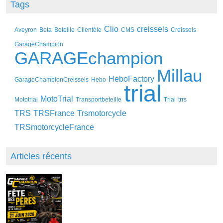
Tags
Clio
creissels
Aveyron
Beta
Beteille
Clientèle
CMS
Creissels
GarageChampion
GARAGEchampion
Millau
HeboFactory
GarageChampionCreissels
Hebo
trial
MotoTrial
Mototrial
Transportbeteille
Trial
trrs
TRS
TRSFrance
Trsmotorcycle
TRSmotorcycleFrance
Articles récents