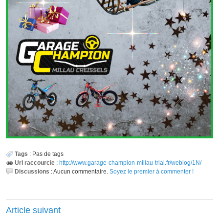
Tags
:
Pas de tags
Url raccourcie
:
http://www.garage-champion-millau-trial.fr/weblog/1N/
Discussions
:
Aucun commentaire.
Soyez le premier à commenter !
Article suivant