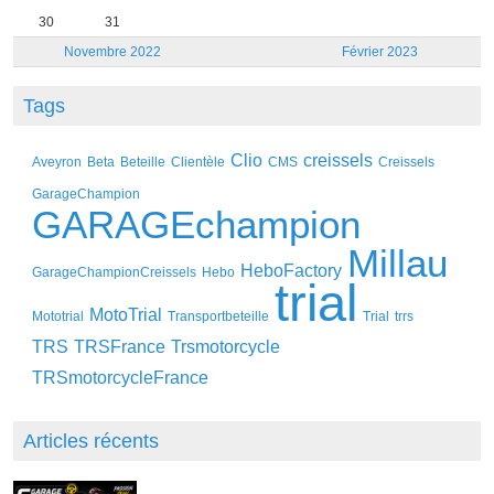
30
31
Novembre 2022
Février 2023
Tags
Clio
creissels
Aveyron
Beta
Beteille
Clientèle
CMS
Creissels
GarageChampion
GARAGEchampion
Millau
HeboFactory
GarageChampionCreissels
Hebo
trial
MotoTrial
Mototrial
Transportbeteille
Trial
trrs
TRS
TRSFrance
Trsmotorcycle
TRSmotorcycleFrance
Articles récents